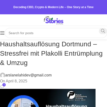
Decoding CBD, Crypto & Modern Life – One Story at a Time
Haushaltsauflösung Dortmund –
Stressfrei mit Plakolli Entrümplung
& Umzug
arslanelahidev@gmail.com
On April 8, 2025
0