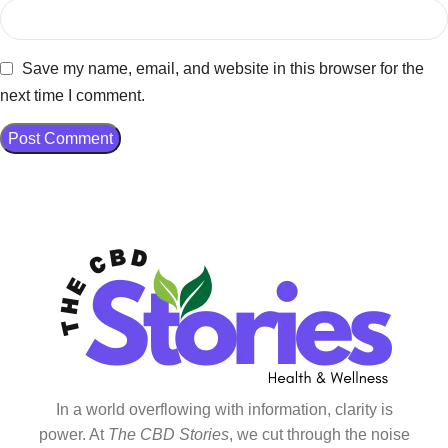
Save my name, email, and website in this browser for the
next time I comment.
In a world overflowing with information, clarity is
power. At
The CBD Stories
, we cut through the noise